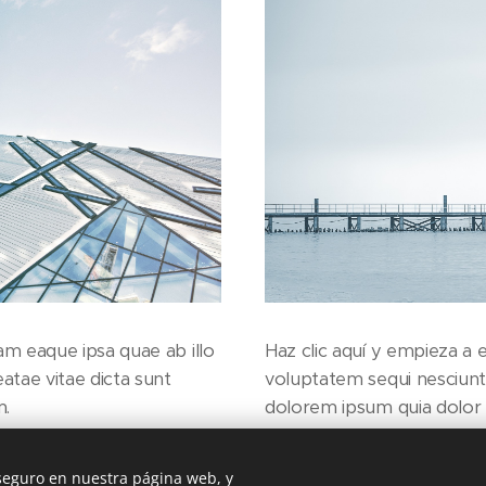
iam eaque ipsa quae ab illo
Haz clic aquí y empieza a e
eatae vitae dicta sunt
voluptatem sequi nesciun
m.
dolorem ipsum quia dolor 
 seguro en nuestra página web, y